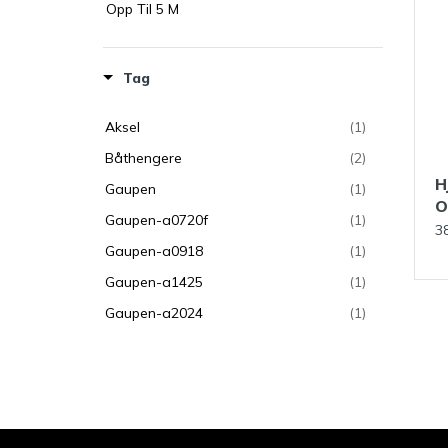
Opp Til 5 M
Tag
Aksel
(1)
Båthengere
(2)
H
Gaupen
(1)
O
Gaupen-a0720f
(1)
3
Gaupen-a0918
(1)
Gaupen-a1425
(1)
Gaupen-a2024
(1)
Gaupen-a2030
(1)
Gaupen-a2030f
(1)
Gaupen-a2030n
(1)
Gaupen-a2030s
(1)