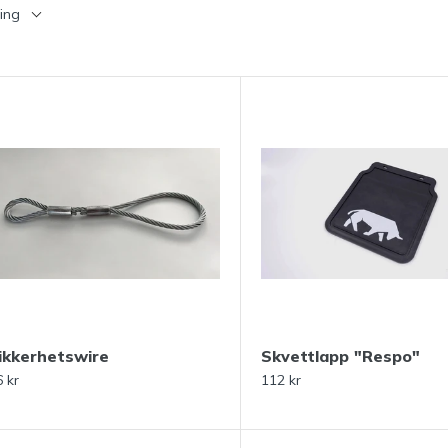
ing
ikkerhetswire
Skvettlapp "Respo"
 kr
112 kr