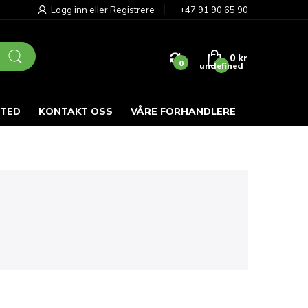
Logg inn
eller
Registrere
+47 91 90 65 90
0 kr
0
undefined
STED
KONTAKT OSS
VÅRE FORHANDLERE