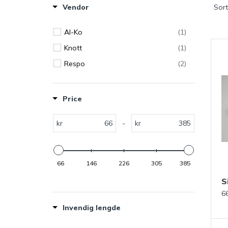
Vendor
Sort
Al-Ko
(1)
Knott
(1)
Respo
(2)
Price
kr
-
kr
66
146
226
305
385
S
66
Invendig lengde