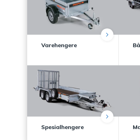
Varehengere
Bå
Spesialhengere
Ma