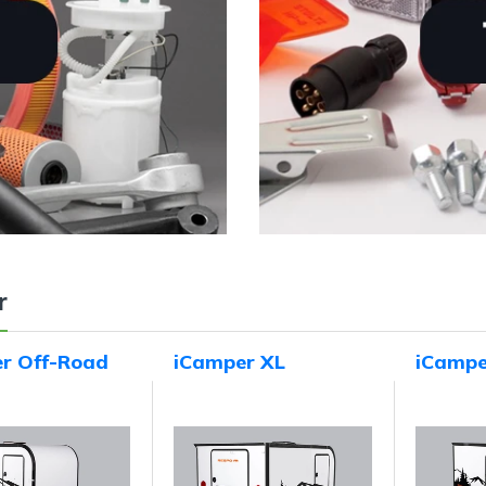
r
r Off-Road
iCamper XL
iCampe