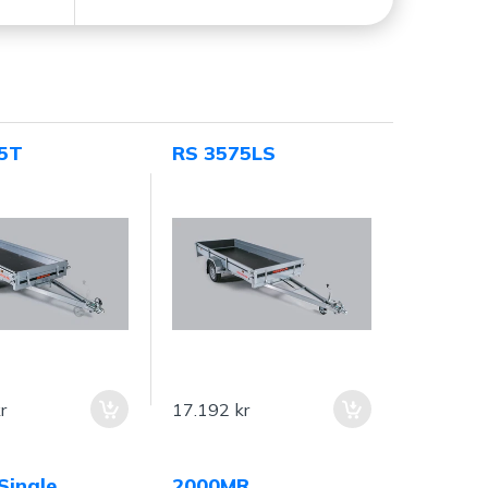
5T
RS 3575LS
r
17.192 kr
Single
2000MR