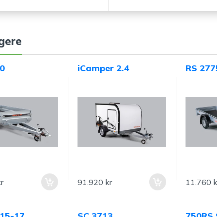
gere
0
iCamper 2.4
RS 277
r
91.920 kr
11.760 k
15-17
SC 3713
750RS 