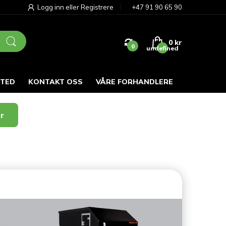
Logg inn
eller
Registrere
+47 91 90 65 90
0 kr
0
undefined
STED
KONTAKT OSS
VÅRE FORHANDLERE
er