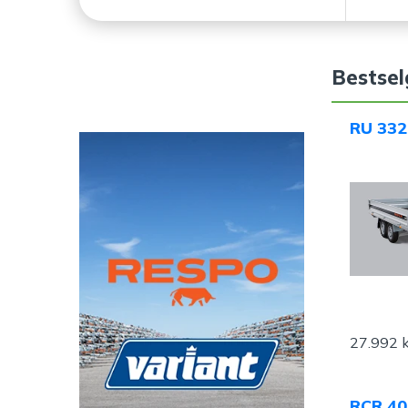
Bestsel
RU 332
27.992 k
RCR 40