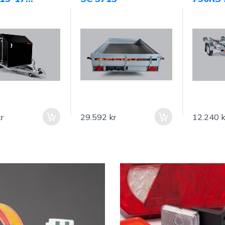
y Edition"
r
29.592 kr
12.240 k