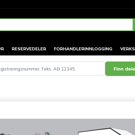
ØR
RESERVEDELER
FORHANDLERINNLOGGING
VERK
Finn del