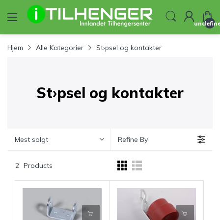
undefin
Hjem
Alle Kategorier
St›psel og kontakter
St›psel og kontakter
Mest solgt
Refine By
2
Products