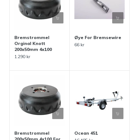
Bremstrommel
Øye For Bremsewire
Orginal Knott
66 kr
200x50mm 4x100
1.290 kr
Bremstrommel
Ocean 451
200x50mm 4x100 For