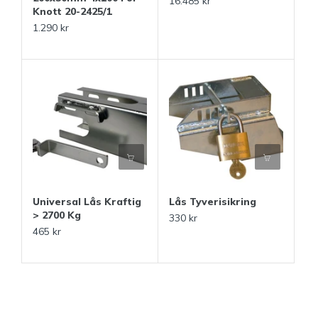
16.485 kr
Knott 20-2425/1
1.290 kr
Universal Lås Kraftig
Lås Tyverisikring
> 2700 Kg
330 kr
465 kr