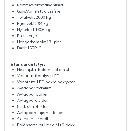
Ramme:Varmgalvanisert
Gulv:Vanntett kryssfiner
Totalvekt:2000 kg
Egenvekt:394 kg
Nyttelast:1606 kg
Bremser:Ja
Hengerkontakt:13 -pins
Dekk:155R13
Standardutstyr:
Nesehjul + holder, solid hjul
Vanntett frontlys i LED
Vanntette LED bakre baklykter
Avtagbar framlem
Avtagbar baklem
Avtagbare sider
8 stk surrefester
Avtagbare hjørnestolper
Skjermer i metall
Balanserte hjul med M+S dekk