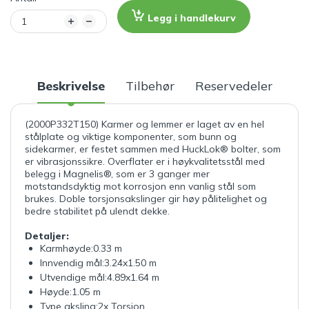
Legg i handlekurv
Beskrivelse
Tilbehør
Reservedeler
(2000P332T150) Karmer og lemmer er laget av en hel
stålplate og viktige komponenter, som bunn og
sidekarmer, er festet sammen med HuckLok® bolter, som
er vibrasjonssikre. Overflater er i høykvalitetsstål med
belegg i Magnelis®, som er 3 ganger mer
motstandsdyktig mot korrosjon enn vanlig stål som
brukes. Doble torsjonsakslinger gir høy pålitelighet og
bedre stabilitet på ulendt dekke.
Detaljer:
Karmhøyde:0.33 m
Innvendig mål:3.24x1.50 m
Utvendige mål:4.89x1.64 m
Høyde:1.05 m
Type aksling:2x Torsjon