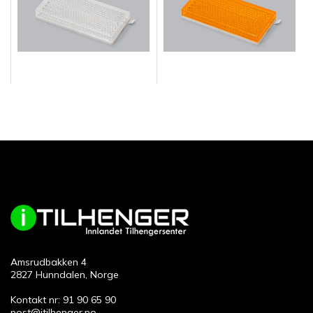
Amsrudbakken 4
2827 Hunndalen, Norge
Kontakt nr: 91 90 65 90
post@itilhenger.no