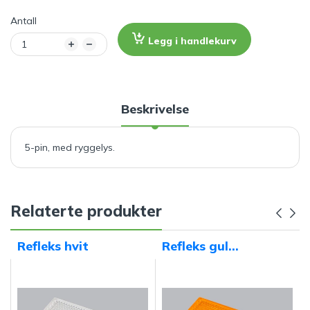
Antall
Legg i handlekurv
Beskrivelse
5-pin, med ryggelys.
Relaterte produkter
Refleks hvit
Refleks gul
62x45mm,
selvklebende