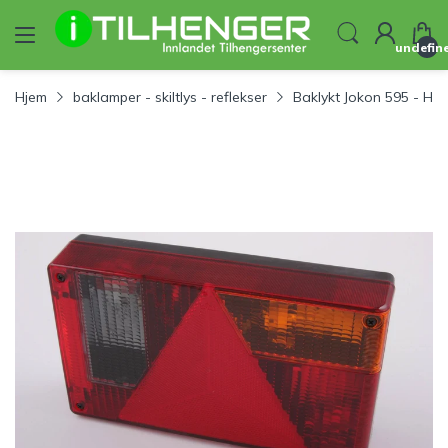
undefin
Hjem
baklamper - skiltlys - reflekser
Baklykt Jokon 595 - Høy