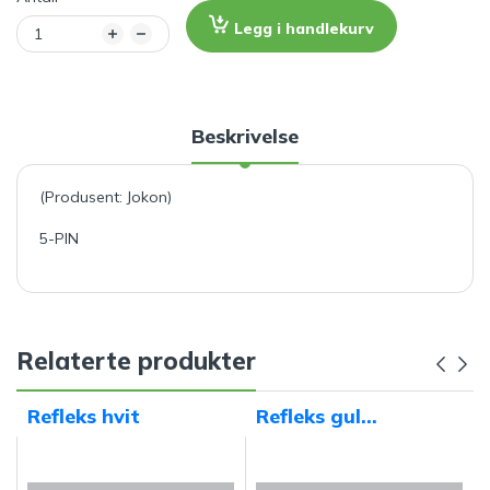
Legg i handlekurv
Beskrivelse
(Produsent: Jokon)
5-PIN
Relaterte produkter
Refleks hvit
Refleks gul
62x45mm,
selvklebende