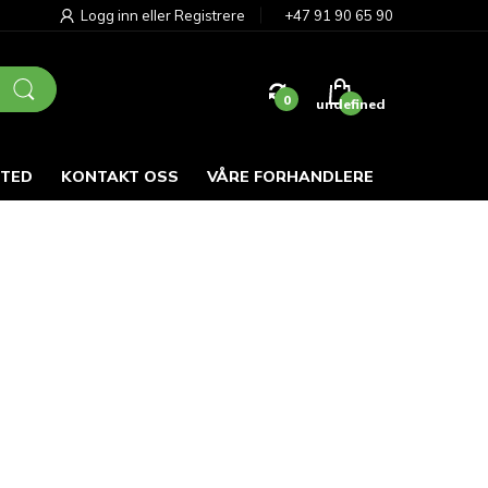
Logg inn
eller
Registrere
+47 91 90 65 90
0
undefined
STED
KONTAKT OSS
VÅRE FORHANDLERE