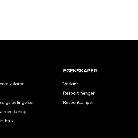
EGENSKAPER
erkalkulator
Variant
Respo tilhenger
Salgs betingelser
Respo iCamper
vernerklæring
om bruk