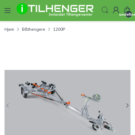
undefin
Hjem
Båthengere
1200P