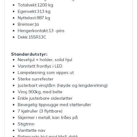
Totalvekt:1200 kg
Egenvekt:313 kg
Nyttelast:887 kg
Bremser:Ja
Hengerkontakt:13 -pins
Dekk:155R13C
Standardutstyr:
Nesehjul + holder, solid hjul
Vanntett frontlys i LED
Lampeløsning som vippes ut
Sterke surrefester
Justerbart vinsjtårn (høyde og lengderetning)
Vinsj 900kg, med belte
Enkle justerbare sidestøtter
Bevegelig tippvugge med støtteruller
7 kjølruller (3 flyttbare)
Skjermer i metall, kan tråes på
Stigtrinn
Vanttette nav
Balanserte hjul med M+S dekk