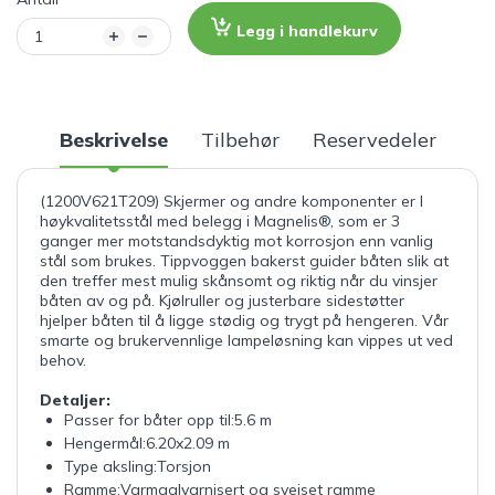
Legg i handlekurv
Beskrivelse
Tilbehør
Reservedeler
(1200V621T209) Skjermer og andre komponenter er I
høykvalitetsstål med belegg i Magnelis®, som er 3
ganger mer motstandsdyktig mot korrosjon enn vanlig
stål som brukes. Tippvoggen bakerst guider båten slik at
den treffer mest mulig skånsomt og riktig når du vinsjer
båten av og på. Kjølruller og justerbare sidestøtter
hjelper båten til å ligge stødig og trygt på hengeren. Vår
smarte og brukervennlige lampeløsning kan vippes ut ved
behov.
Detaljer:
Passer for båter opp til:5.6 m
Hengermål:6.20x2.09 m
Type aksling:Torsjon
Ramme:Varmgalvarnisert og sveiset ramme