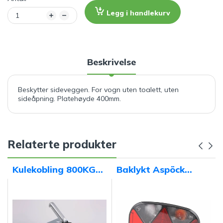
Legg i handlekurv
Beskrivelse
Beskytter sideveggen. For vogn uten toalett, uten
sideåpning. Platehøyde 400mm.
Relaterte produkter
Kulekobling 800KG
Baklykt Aspöck
WW8-Y
Multipoint 2 - Høyre