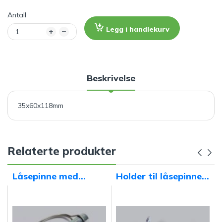
Antall
Legg i handlekurv
Beskrivelse
35x60x118mm
Relaterte produkter
Låsepinne med
Holder til låsepinne
hempe D-16MM
D-12MM