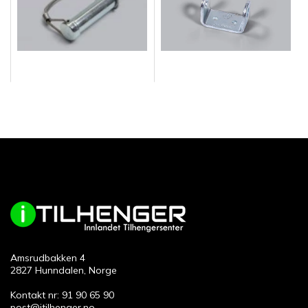
Amsrudbakken 4
2827 Hunndalen, Norge
Kontakt nr: 91 90 65 90
post@itilhenger.no