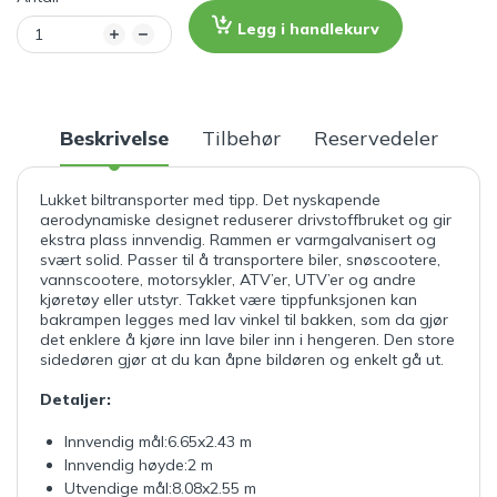
Legg i handlekurv
Beskrivelse
Tilbehør
Reservedeler
Lukket biltransporter med tipp. Det nyskapende
aerodynamiske designet reduserer drivstoffbruket og gir
ekstra plass innvendig. Rammen er varmgalvanisert og
svært solid. Passer til å transportere biler, snøscootere,
vannscootere, motorsykler, ATV’er, UTV’er og andre
kjøretøy eller utstyr. Takket være tippfunksjonen kan
bakrampen legges med lav vinkel til bakken, som da gjør
det enklere å kjøre inn lave biler inn i hengeren. Den store
sidedøren gjør at du kan åpne bildøren og enkelt gå ut.
Detaljer:
Innvendig mål:6.65x2.43 m
Innvendig høyde:2 m
Utvendige mål:8.08x2.55 m