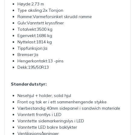
Høyde:2.73 m
Type aksling:2x Torsjon
Ramme:Varmeforsinket skrudd ramme
Gulv:Vanntett kryssfiner
Totalvekt:3500 kg
Egenvekt:1686 kg
Nyttelast:1814 kg
Tippfunksjon:Ja
Bremser:Ja
Hengerkontakt:13 -pins
Dekk:195/50R13
Standardutstyr:
Nesehjul + holder, solid hjul
Front og tak er i ett sammenhengende stykke
Værbestandig 40mm sidepanel i sandwich materiale
Vanntett frontlys i LED
Vanntette sidemarkeringslys i LED
Vanntette LED bakre baklykter
Ventilasjonsåpninger