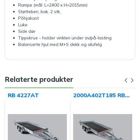
Rampe (mål: L=2400 x H=2015mm)
Støtteben, bak. 2 stk.
Põhjakast
Luke
Side dør
Tippskrue - holder vinklen under av/på-lasting
Balanserte hjul med M+S dekk og alufelg
Relaterte produkter
RB 4227AT
2000A402T185 RB
4020AT