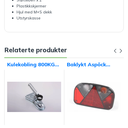
Plastikkskjermer
Hjul med M+S dekk
Utstyrskasse
Relaterte produkter
Kulekobling 800KG
Baklykt Aspöck
WW8-Y
Multipoint 2 - Høyre