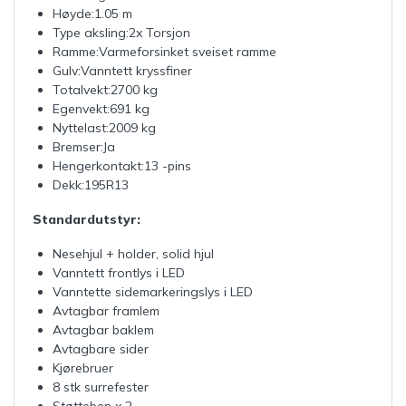
Høyde:
1.05 m
Type aksling:
2x Torsjon
Ramme:
Varmeforsinket sveiset ramme
Gulv:
Vanntett kryssfiner
Totalvekt:
2700 kg
Egenvekt:
691 kg
Nyttelast:
2009 kg
Bremser:
Ja
Hengerkontakt:
13 -pins
Dekk:
195R13
Standardutstyr:
Nesehjul + holder, solid hjul
Vanntett frontlys i LED
Vanntette sidemarkeringslys i LED
Avtagbar framlem
Avtagbar baklem
Avtagbare sider
Kjørebruer
8 stk surrefester
Støtteben x 2