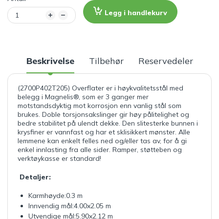
Legg i handlekurv
Beskrivelse
Tilbehør
Reservedeler
(2700P402T205) Overflater er i høykvalitetsstål med
belegg i Magnelis®, som er 3 ganger mer
motstandsdyktig mot korrosjon enn vanlig stål som
brukes. Doble torsjonsakslinger gir høy pålitelighet og
bedre stabilitet på ulendt dekke. Den slitesterke bunnen i
krysfiner er vannfast og har et sklisikkert mønster. Alle
lemmene kan enkelt felles ned og/eller tas av, for å gi
enkel innlasting fra alle sider. Ramper, støtteben og
verktøykasse er standard!
Detaljer:
Karmhøyde:
0.3 m
Innvendig mål:
4.00x2.05 m
Utvendige mål:
5.90x2.12 m