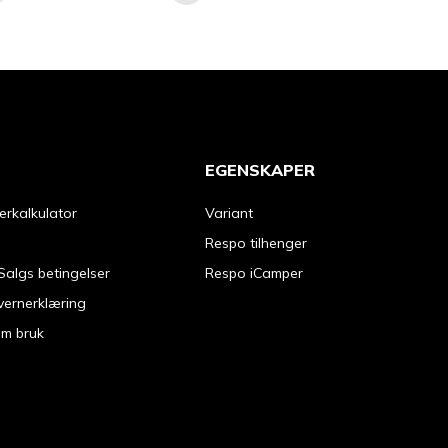
EGENSKAPER
erkalkulator
Variant
Respo tilhenger
Salgs betingelser
Respo iCamper
vernerklæring
om bruk