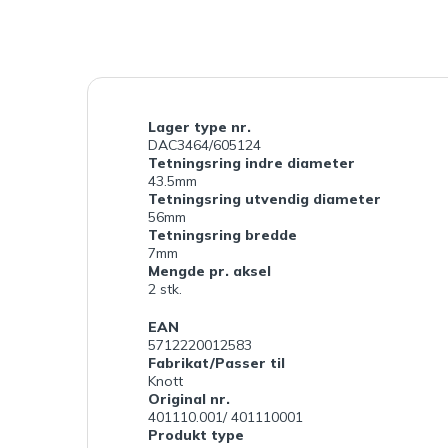
Lager type nr.
DAC3464/605124
Tetningsring indre diameter
43.5mm
Tetningsring utvendig diameter
56mm
Tetningsring bredde
7mm
Mengde pr. aksel
2 stk.
EAN
5712220012583
Fabrikat/Passer til
Knott
Original nr.
401110.001/ 401110001
Produkt type