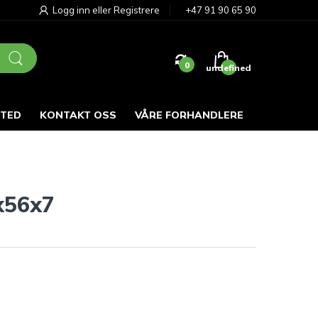
Logg inn
eller
Registrere
+47 91 90 65 90
0
undefined
STED
KONTAKT OSS
VÅRE FORHANDLERE
x56x7