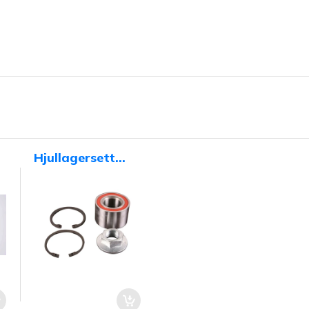
Hjullagersett
30x60x37mm
original AL-KO
1637/1636G