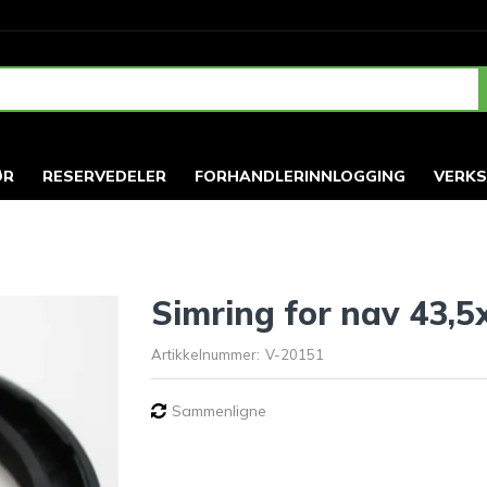
ØR
RESERVEDELER
FORHANDLERINNLOGGING
VERK
7
Simring for nav 43,5
Artikkelnummer:
V-20151
Sammenligne