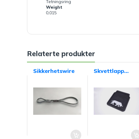
Tetningsring
Weight
0,015
Relaterte produkter
Sikkerhetswire
Skvettlapp
"Respo"